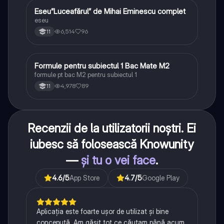
Eseu”Luceafărul” de Mihai Eminescu complet
Limba și literatura română
eseu
6,514
96
11
Formule pentru subiectul 1 Bac Mate M2
Matematică
formule pt bac M2 pentru subiectul 1
4,978
89
11
Recenzii de la utilizatorii noștri. Ei
iubesc să folosească Knowunity
—
și tu o vei face
.
4.6
/5
App Store
4.7
/5
Google Play
Aplicația este foarte ușor de utilizat și bine
concepută. Am găsit tot ce căutam până acum