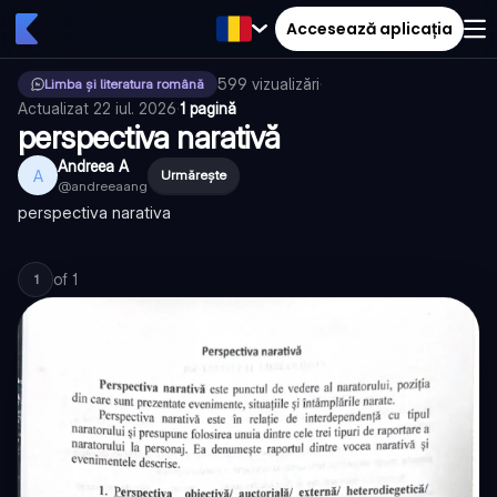
Accesează aplicația
599
vizualizări
·
Limba și literatura română
Actualizat
22 iul. 2026
·
1 pagină
perspectiva narativă
Andreea A
A
Urmărește
@
andreeaang
perspectiva narativa
of
1
1