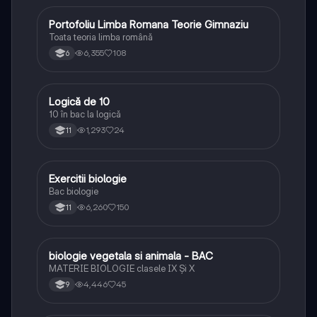
Portofoliu Limba Romana Teorie Gimnaziu
Limba și literatura română
Toata teoria limba română
6,355
108
6
Logică de 10
Logică
10 în bac la logică
1,293
24
11
Exercitii biologie
Biologie
Bac biologie
6,260
150
11
biologie vegetala si animala - BAC
Biologie
MATERIE BIOLOGIE clasele IX Şi X
4,446
45
9