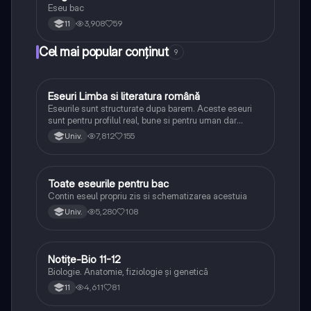
Eseu bac
3,908
59
11
Cel mai popular conținut
9
Eseuri Limba si literatura română
Limba și literatura română
Eseurile sunt structurate dupa barem. Aceste eseuri
sunt pentru profilul real, bune si pentru uman dar
lipsesc relatiile dintre personaje si caracrerizarile.
7,812
155
Univ.
Toate eseurile pentru bac
Limba și literatura română
Contin eseul propriu zis si schematizarea acestuia
5,280
108
Univ.
Notițe-Bio 11-12
Biologie
Biologie. Anatomie, fiziologie și genetică
4,611
81
11