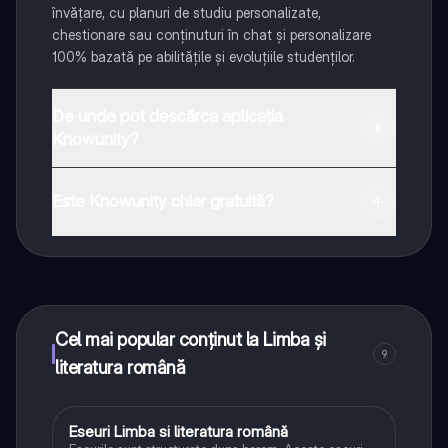
învățare, cu planuri de studiu personalizate,
chestionare sau conținuturi în chat și personalizare
100% bazată pe abilitățile și evoluțiile studenților.
De unde pot descărca aplicația
Knowunity?
Aplicația este disponibilă în Google Play Store și Apple
App Store.
Este Knowunity chiar gratuită?
Da! Bucură-te de access la materiale de studiu,
conectează-te cu alți elevi, și primește ajutor instant -
toate acestea la un click distanță. În plus, câștigă
puncte ca să deblochezi mai multe funcționalități!
Cel mai popular conținut la Limba și
9
literatura română
Eseuri Limba si literatura română
Limba și literatura română