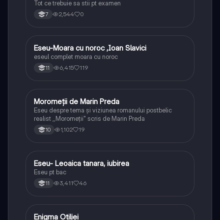
Tot ce trebuie sa stii pt examen
2,544
0
7
Eseu-Moara cu noroc ,Ioan Slavici
Limba și literatura română
eseul complet moara cu noroc
6,415
119
11
Moromeții de Marin Preda
Limba și literatura română
Eseu despre tema și viziunea romanului postbelic
realist ,,Moromeții" scris de Marin Preda
1,102
19
10
Eseu- Leoaica tanara, iubirea
Limba și literatura română
Eseu pt bac
3,411
46
11
Enigma Otiliei
Limba și literatura română