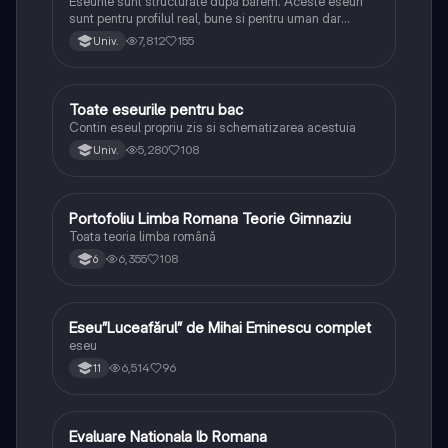
Eseurile sunt structurate dupa barem. Aceste eseuri
sunt pentru profilul real, bune si pentru uman dar
lipsesc relatiile dintre personaje si caracrerizarile.
7,812
155
Univ.
Toate eseurile pentru bac
Limba și literatura română
Contin eseul propriu zis si schematizarea acestuia
5,280
108
Univ.
Portofoliu Limba Romana Teorie Gimnaziu
Limba și literatura română
Toata teoria limba română
6,355
108
6
Eseu”Luceafărul” de Mihai Eminescu complet
Limba și literatura română
eseu
6,514
96
11
Evaluare Nationala lb Romana
Limba și literatura română