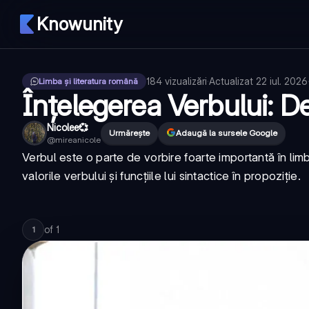
Knowunity
184
vizualizări
·
Actualizat
22 iul. 2026
Limba și literatura română
Înțelegerea Verbului: Defi
Nicolee💞
Urmărește
Adaugă la sursele Google
@
mireanicole
Verbul este o parte de vorbire foarte importantă în lim
valorile verbului și funcțiile lui sintactice în propoziție.
of
1
1