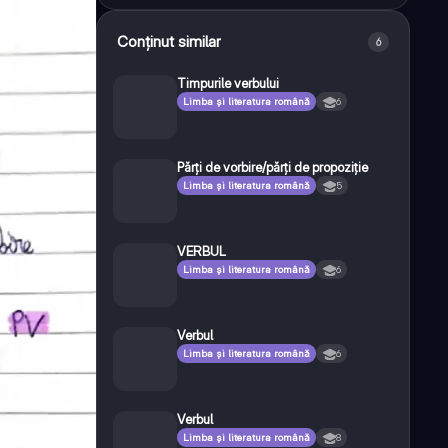
Conținut similar
6
Timpurile verbului
Limba și literatura română
6
Părți de vorbire/părți de propoziție
Limba și literatura română
5
VERBUL
Limba și literatura română
6
Verbul
Limba și literatura română
6
Verbul
Limba și literatura română
8