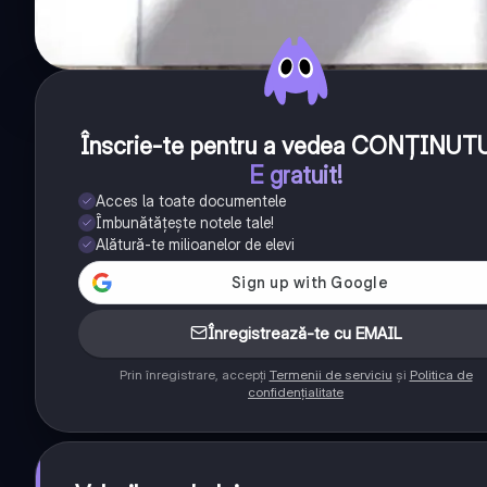
Înscrie-te pentru a vedea CONȚINUT
E gratuit!
Acces la toate documentele
Îmbunătățește notele tale!
Alătură-te milioanelor de elevi
Înregistrează-te cu EMAIL
Prin înregistrare, accepți
Termenii de serviciu
și
Politica de
confidențialitate