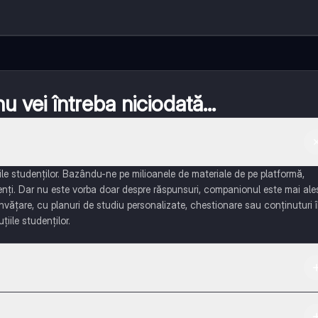
 vei întreba niciodată...
e studenților. Bazându-ne pe milioanele de materiale de pe platformă,
enți. Dar nu este vorba doar despre răspunsuri, companionul este mai ale
învățare, cu planuri de studiu personalizate, chestionare sau conținuturi 
țiile studenților.
 App Store.