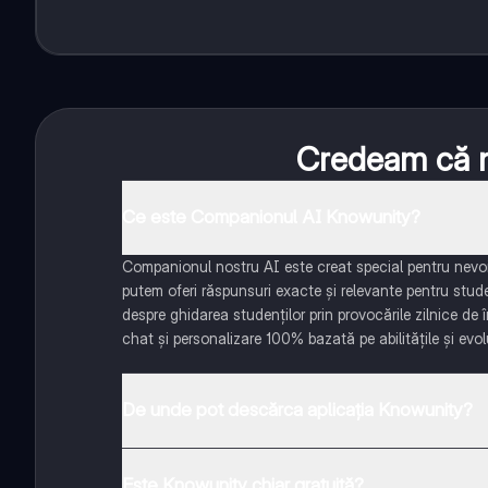
Credeam că nu
Ce este Companionul AI Knowunity?
Companionul nostru AI este creat special pentru nevoil
putem oferi răspunsuri exacte și relevante pentru stud
despre ghidarea studenților prin provocările zilnice de 
chat și personalizare 100% bazată pe abilitățile și evolu
De unde pot descărca aplicația Knowunity?
Aplicația este disponibilă în Google Play Store și Apple
Este Knowunity chiar gratuită?