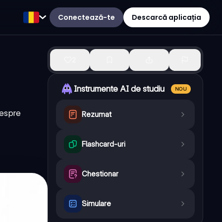
Conectează-te
Descarcă aplicația
2
Instrumente AI de studiu
NOU
despre
Rezumat
Flashcard-uri
Chestionar
Simulare