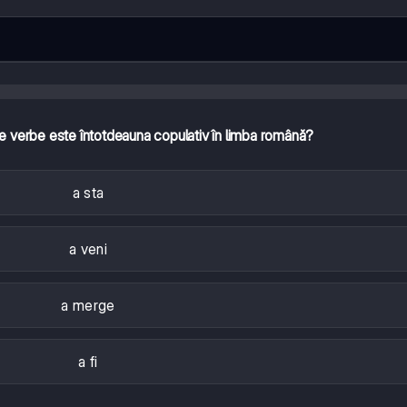
e verbe este întotdeauna copulativ în limba română?
a sta
a veni
a merge
a fi