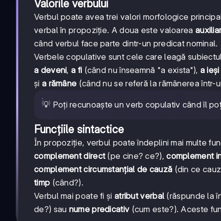
Valorile verbului
Verbul poate avea trei valori morfologice princip
verbal în propoziție. A doua este valoarea
auxilia
când verbul face parte dintr-un predicat nominal.
Verbele copulative sunt cele care leagă subiectu
a deveni
,
a fi
(când nu înseamnă "a exista"),
a ieși
și
a rămâne
(când nu se referă la rămânerea într-u
💡 Poți recunoaște un verb copulativ când îl poți
Funcţiile sintactice
În propoziție, verbul poate îndeplini mai multe func
complement direct
(pe cine? ce?),
complement in
complement circumstanțial de cauză
(din ce cauz
timp
(când?).
Verbul mai poate fi și
atribut verbal
(răspunde la în
de?) sau
nume predicativ
(cum este?). Aceste funcț