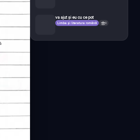
va ajut și eu cu ce pot
Limba și literatura română
8