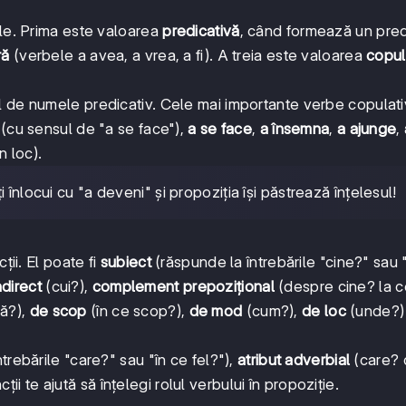
ale. Prima este valoarea
predicativă
, când formează un pred
ră
(verbele a avea, a vrea, a fi). A treia este valoarea
copul
l de numele predicativ. Cele mai importante verbe copulati
(cu sensul de "a se face"),
a se face
,
a însemna
,
a ajunge
,
n loc).
 înlocui cu "a deveni" și propoziția își păstrează înțelesul!
ții. El poate fi
subiect
(răspunde la întrebările "cine?" sau 
direct
(cui?),
complement prepozițional
(despre cine? la c
ă?),
de scop
(în ce scop?),
de mod
(cum?),
de loc
(unde?)
trebările "care?" sau "în ce fel?"),
atribut adverbial
(care? 
ii te ajută să înțelegi rolul verbului în propoziție.