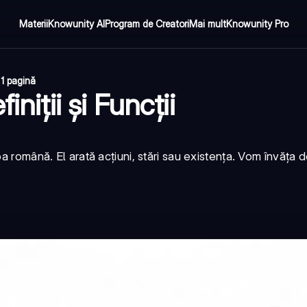
Materii
Knowunity AI
Program de Creatori
Mai mult
Knowunity Pro
·
1 pagină
niții și Funcții
ba română. El arată acțiuni, stări sau existența. Vom învăța 