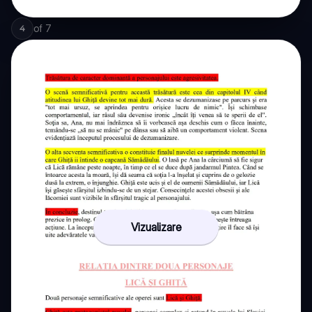
of
7
4
Vizualizare