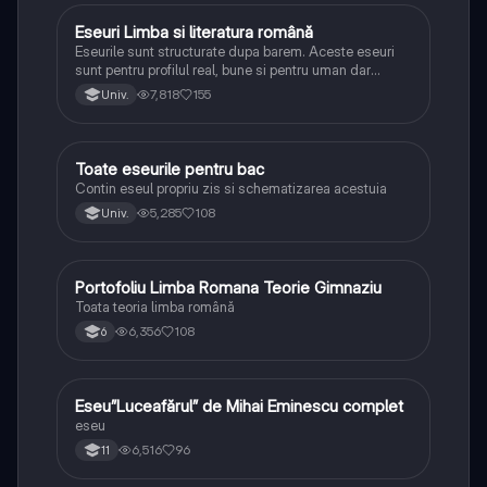
Eseuri Limba si literatura română
Limba și literatura română
Eseurile sunt structurate dupa barem. Aceste eseuri
sunt pentru profilul real, bune si pentru uman dar
lipsesc relatiile dintre personaje si caracrerizarile.
7,818
155
Univ.
Toate eseurile pentru bac
Limba și literatura română
Contin eseul propriu zis si schematizarea acestuia
5,285
108
Univ.
Portofoliu Limba Romana Teorie Gimnaziu
Limba și literatura română
Toata teoria limba română
6,356
108
6
Eseu”Luceafărul” de Mihai Eminescu complet
Limba și literatura română
eseu
6,516
96
11