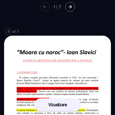
1
/
7
of
7
1
Vizualizare