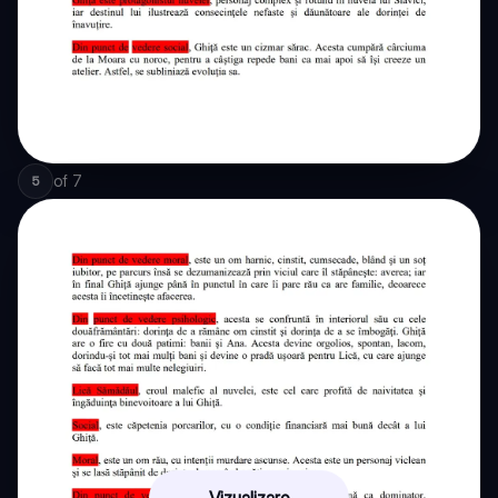
of
7
5