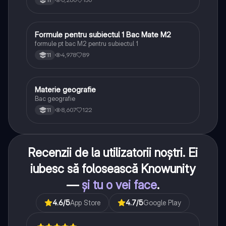
Formule pentru subiectul 1 Bac Mate M2
Matematică
formule pt bac M2 pentru subiectul 1
4,978
89
11
Materie geografie
Geografie
Bac geografie
8,607
122
11
Recenzii de la utilizatorii noștri. Ei
iubesc să folosească Knowunity
—
și tu o vei face
.
4.6
/5
App Store
4.7
/5
Google Play