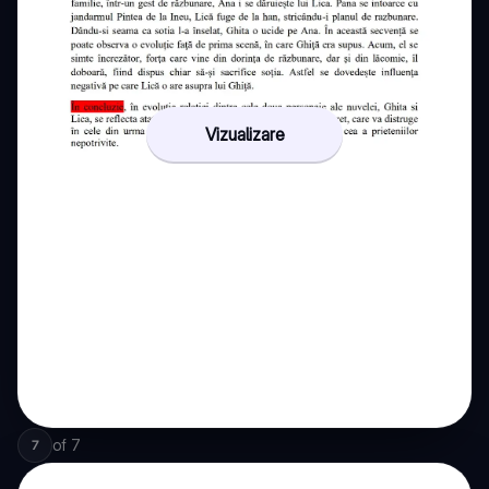
Vizualizare
of
7
7