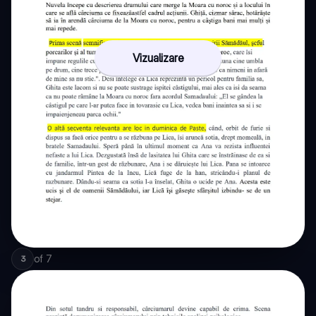
Vizualizare
of
7
3