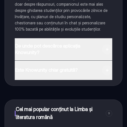
doar despre răspunsuri, companionul este mai ales
despre ghidarea studenților prin provocările zilnice de
învățare, cu planuri de studiu personalizate,
chestionare sau conținuturi în chat și personalizare
100% bazată pe abilitățile și evoluțiile studenților.
De unde pot descărca aplicația
Knowunity?
Aplicația este disponibilă în Google Play Store și Apple
App Store.
Este Knowunity chiar gratuită?
Da! Bucură-te de access la materiale de studiu,
conectează-te cu alți elevi, și primește ajutor instant -
toate acestea la un click distanță. În plus, câștigă
puncte ca să deblochezi mai multe funcționalități!
Cel mai popular conținut la Limba și
9
literatura română