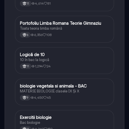
4,614
81
11
Portofoliu Limba Romana Teorie Gimnaziu
Limba și literatura română
Toata teoria limba română
6,356
108
6
Logică de 10
Logică
10 în bac la logică
1,294
24
11
biologie vegetala si animala - BAC
Biologie
MATERIE BIOLOGIE clasele IX Şi X
4,450
45
9
Exercitii biologie
Biologie
Bac biologie
6,260
150
11