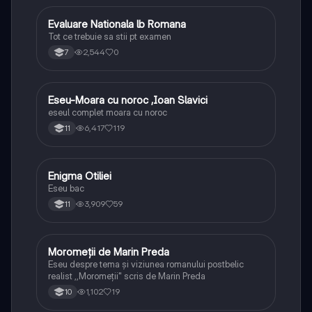
Evaluare Nationala lb Romana
Limba și literatura română
Tot ce trebuie sa stii pt examen
2,544
0
7
Eseu-Moara cu noroc ,Ioan Slavici
Limba și literatura română
eseul complet moara cu noroc
6,417
119
11
Enigma Otiliei
Limba și literatura română
Eseu bac
3,909
59
11
Moromeții de Marin Preda
Limba și literatura română
Eseu despre tema și viziunea romanului postbelic
realist ,,Moromeții" scris de Marin Preda
1,102
19
10