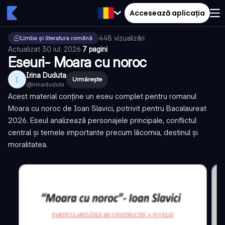
Accesează aplicația
448
vizualizări
·
Limba și literatura română
Actualizat
30 iul. 2026
·
7 pagini
Eseuri- Moara cu noroc
Irina Duduta
I
Urmărește
@
irinaduduta
Acest material conține un eseu complet pentru romanul
Moara cu noroc de Ioan Slavici, potrivit pentru Bacalaureat
2026. Eseul analizează personajele principale, conflictul
central și temele importante precum lăcomia, destinul și
moralitatea.