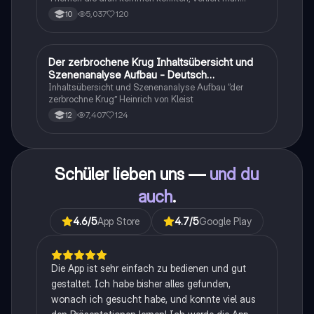
schnell den Überblick. Also habe ich von den kleinsten
5,037
120
10
Themen bis hin zu den größten alles
zusammengefasst <3.
Der zerbrochene Krug Inhaltsübersicht und
Deutsch
Szenenanalyse Aufbau - Deutsch
Q1/Q2/Abitur
Inhaltsübersicht und Szenenanalyse Aufbau “der
zerbrochne Krug” Heinrich von Kleist
7,407
124
12
Schüler lieben uns —
und du
auch
.
4.6
/5
App Store
4.7
/5
Google Play
Die App ist sehr einfach zu bedienen und gut
gestaltet. Ich habe bisher alles gefunden,
wonach ich gesucht habe, und konnte viel aus