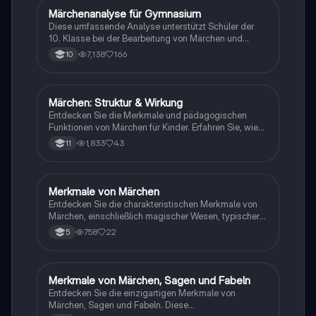
Märchenanalyse für Gymnasium
Deutsch
Diese umfassende Analyse unterstützt Schüler der
10. Klasse bei der Bearbeitung von Märchen und
pragmatischen Texten. Sie bietet eine detaillierte
7,138
166
10
Struktur und Kernaussagen zu den Themen 'Wozu
brauchen wir noch Märchen?' und 'Die Prinzessin'.
Ideal zur Vorbereitung auf die besondere
Leistungsfeststellung im Fach Deutsch. Enthält
Märchen: Struktur & Wirkung
Deutsch
wichtige Hinweise zur Textinterpretation,
Entdecken Sie die Merkmale und pädagogischen
Argumentation und sprachlichen
Funktionen von Märchen für Kinder. Erfahren Sie, wie
Gestaltungselementen.
Märchen Werte vermitteln, die Fantasie anregen und
1,833
43
11
die Sprachentwicklung fördern. Diskutieren Sie auch
die kritischen Aspekte der Märchenverwendung in der
frühkindlichen Bildung.
Merkmale von Märchen
Deutsch
Entdecken Sie die charakteristischen Merkmale von
Märchen, einschließlich magischer Wesen, typischer
Handlungsstrukturen und wiederkehrender
758
22
5
Formulierungen. Diese Zusammenfassung bietet
Einblicke in die Eigenschaften von Figuren wie
Aschenputtel und Rotkäppchen sowie die Bedeutung
magischer Zahlen und Gegenstände. Ideal für
Merkmale von Märchen, Sagen und Fabeln
Deutsch
Schüler, die Märchen analysieren und verstehen
Entdecken Sie die einzigartigen Merkmale von
möchten.
Märchen, Sagen und Fabeln. Diese