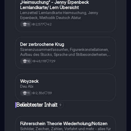
„Heimsuchung“ - Jenny Erpenbeck
Deutsch
Lernlandkarte/ Lern Übersicht
Lernzettel/ Lernlandkarte Heimsuchung, Jenny
Erpenbeck, Methodik Deutsch Abitur
2,577
42
11
Der zerbrochene Krug
Deutsch
Szenenzusammenfassunfen, Figurenkonstellationen,
Aufbau des Stücks, Sprache und Stilbesonderheiten,
Aussageabsicht, Thematik, Interpretation
48,118
729
10
Woyzeck
Deutsch
Deu Abi
2,356
39
11
Beliebtester Inhalt
9
Führerschein Theorie Wiederholung/Notizen
Lerntipps
Schilder, Zeichen, Zahlen, Vorfahrt und mehr - alles für