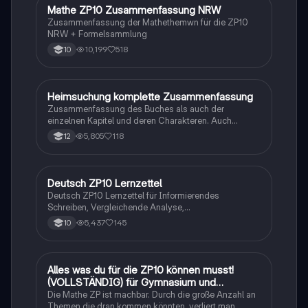
Mathe ZP10 Zusammenfassung NRW
Mathe
Zusammenfassung der Mathethemwn für die ZP10
NRW + Formelsammlung
10,199
518
10
Heimsuchung komplette Zusammenfassung
Deutsch
Zusammenfassung des Buches als auch der
einzelnen Kapitel und deren Charakteren. Auch
tabellarisch. Im Unterricht ohne KI erstellt
5,805
118
12
Deutsch ZP10 Lernzettel
Deutsch
Deutsch ZP10 Lernzettel für Informierendes
Schreiben, Vergleichende Analyse,
Sachtexte/Roman/Gedicht..
5,437
145
10
Alles was du für die ZP10 können musst!
Mathe
(VOLLSTÄNDIG) für Gymnasium und
Realschule
Die Mathe ZP ist machbar. Durch die große Anzahl an
Themen die dran kommen könnten, verliert man