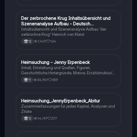
Der zerbrochene Krug Inhaltsübersicht und
Deutsch
Szenenanalyse Aufbau - Deutsch
Q1/Q2/Abitur
Inhaltsübersicht und Szenenanalyse Aufbau “der
zerbrochne Krug” Heinrich von Kleist
7,407
124
12
Heimsuchung - Jenny Erpenbeck
Deutsch
Inhalt, Entstehung und Quellen, Figuren,
Geschichtliche Hintergründe, Motive, Erzählstruktur/-
stil
34,901
659
11
Heimsuchung_JennyErpenbeck_Abitur
Deutsch
Zusammenfassungen für jedes Kapitel, Analysen und
Zitate
14,197
277
12