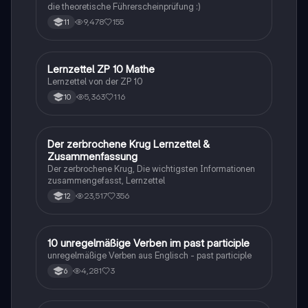
die theoretische Führerscheinprüfung :)
9,478
155
11
Lernzettel ZP 10 Mathe
Mathe
Lernzettel von der ZP 10
5,363
116
10
Der zerbrochene Krug Lernzettel &
Deutsch
Zusammenfassung
Der zerbrochene Krug, Die wichtigsten Informationen
zusammengefasst, Lernzettel
23,517
356
12
1
10 unregelmäßige Verben im past participle
Englisch
unregelmäßige Verben aus Englisch - past participle
4,281
3
6