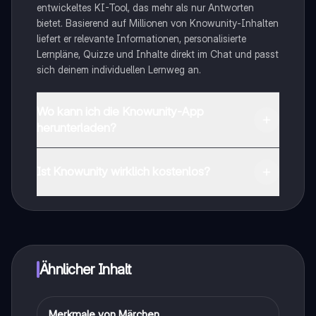
entwickeltes KI-Tool, das mehr als nur Antworten
bietet. Basierend auf Millionen von Knowunity-Inhalten
liefert er relevante Informationen, personalisierte
Lernpläne, Quizze und Inhalte direkt im Chat und passt
sich deinem individuellen Lernweg an.
Wo kann ich die Knowunity-App
herunterladen?
Du kannst die App im Google Play Store und im Apple
App Store herunterladen.
Ist Knowunity wirklich kostenlos?
Genau! Genieße kostenlosen Zugang zu Lerninhalten,
vernetze dich mit anderen Schülern und hol dir
sofortige Hilfe – alles direkt auf deinem Handy.
Ähnlicher Inhalt
Merkmale von Märchen
Deutsch