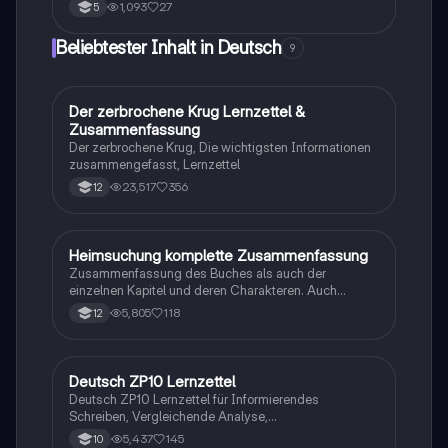
Zusammenfassung bietet eine detaillierte Analyse der
1,093
27
5
Struktur, Charaktere und Themen dieser Erzählformen.
Lernen Sie, wie wahre und unwahre Elemente in Sagen
Beliebtester Inhalt in Deutsch
9
verwoben sind, die moralischen Lehren in Fabeln
vermittelt werden und die fantastischen Elemente in
Märchen zum Tragen kommen. Ideal für Schüler, die
sich auf Prüfungen vorbereiten oder ihr Wissen über
Der zerbrochene Krug Lernzettel &
Deutsch
literarische Textarten vertiefen möchten.
Zusammenfassung
Der zerbrochene Krug, Die wichtigsten Informationen
zusammengefasst, Lernzettel
23,517
356
12
Heimsuchung komplette Zusammenfassung
Deutsch
Zusammenfassung des Buches als auch der
einzelnen Kapitel und deren Charakteren. Auch
tabellarisch. Im Unterricht ohne KI erstellt
5,805
118
12
Deutsch ZP10 Lernzettel
Deutsch
Deutsch ZP10 Lernzettel für Informierendes
Schreiben, Vergleichende Analyse,
Sachtexte/Roman/Gedicht..
5,437
145
10