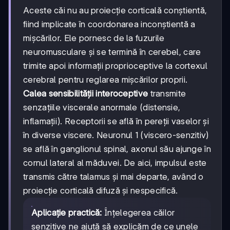
Aceste căi nu au proiecție corticală conștientă,
fiind implicate în coordonarea inconștientă a
mișcărilor. Ele pornesc de la fuzurile
neuromusculare și se termină în cerebel, care
trimite apoi informații proprioceptive la cortexul
cerebral pentru reglarea mișcărilor proprii.
Calea sensibilității interoceptive
transmite
senzațiile viscerale anormale (distensie,
inflamații). Receptorii se află în pereții vaselor și
în diverse viscere. Neuronul 1 (viscero-senzitiv)
se află în ganglionul spinal, axonul său ajunge în
cornul lateral al măduvei. De aici, impulsul este
transmis către talamus și mai departe, având o
proiecție corticală difuză și nespecifică.
Aplicație practică:
Înțelegerea căilor
senzitive ne ajută să explicăm de ce unele