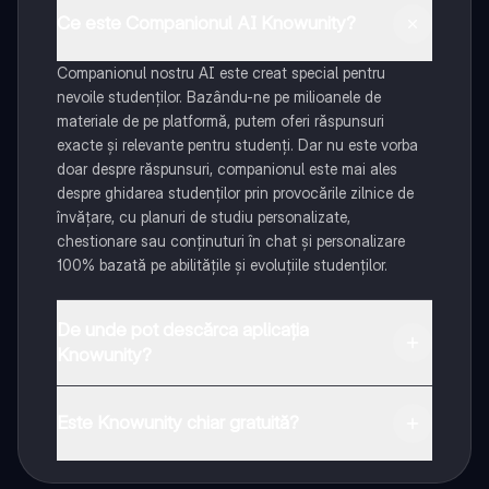
Ce este Companionul AI Knowunity?
Companionul nostru AI este creat special pentru
nevoile studenților. Bazându-ne pe milioanele de
materiale de pe platformă, putem oferi răspunsuri
exacte și relevante pentru studenți. Dar nu este vorba
doar despre răspunsuri, companionul este mai ales
despre ghidarea studenților prin provocările zilnice de
învățare, cu planuri de studiu personalizate,
chestionare sau conținuturi în chat și personalizare
100% bazată pe abilitățile și evoluțiile studenților.
De unde pot descărca aplicația
Knowunity?
Aplicația este disponibilă în Google Play Store și Apple
App Store.
Este Knowunity chiar gratuită?
Da! Bucură-te de access la materiale de studiu,