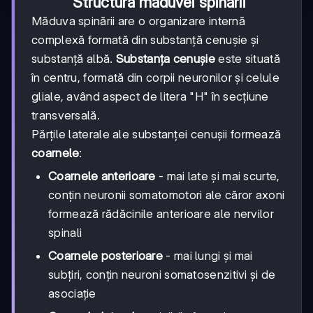
Structura măduvei spinării
Măduva spinării are o organizare internă
complexă formată din substanță cenușie și
substanță albă.
Substanța cenușie
este situată
în centru, formată din corpii neuronilor și celule
gliale, având aspect de litera "H" în secțiune
transversală.
Părțile laterale ale substanței cenușii formează
coarnele
:
Coarnele anterioare
- mai late și mai scurte,
conțin neuronii somatomotori ale căror axoni
formează rădăcinile anterioare ale nervilor
spinali
Coarnele posterioare
- mai lungi și mai
subțiri, conțin neuroni somatosenzitivi și de
asociație