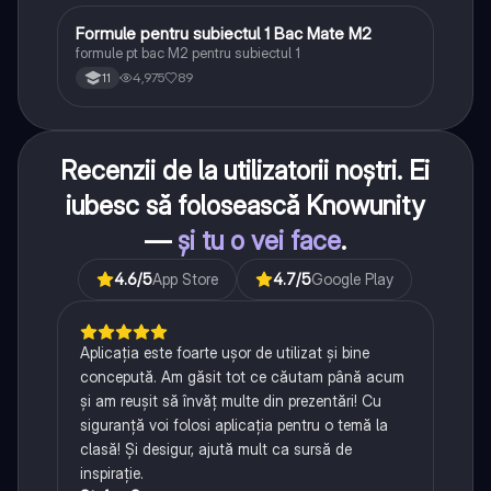
Formule pentru subiectul 1 Bac Mate M2
Matematică
formule pt bac M2 pentru subiectul 1
4,975
89
11
Recenzii de la utilizatorii noștri. Ei
iubesc să folosească Knowunity
—
și tu o vei face
.
4.6
/5
App Store
4.7
/5
Google Play
Aplicația este foarte ușor de utilizat și bine
concepută. Am găsit tot ce căutam până acum
și am reușit să învăț multe din prezentări! Cu
siguranță voi folosi aplicația pentru o temă la
clasă! Și desigur, ajută mult ca sursă de
inspirație.