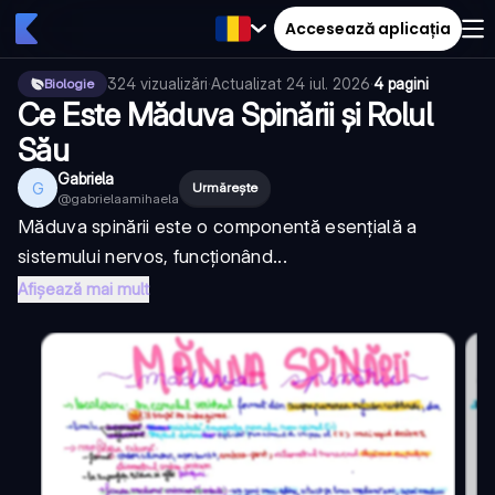
Accesează aplicația
324
vizualizări
·
Actualizat
24 iul. 2026
·
4 pagini
Biologie
Ce Este Măduva Spinării și Rolul
Său
Gabriela
G
Urmărește
@
gabrielaamihaela
Măduva spinării este o componentă esențială a
sistemului nervos, funcționând...
Afișează mai mult