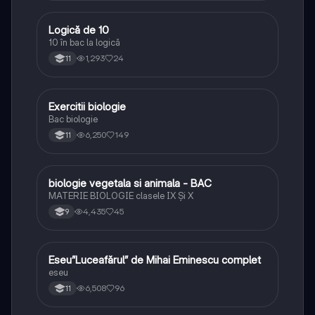
Logică de 10
Logică
10 în bac la logică
1,293
24
11
Exercitii biologie
Biologie
Bac biologie
6,250
149
11
biologie vegetala si animala - BAC
Biologie
MATERIE BIOLOGIE clasele IX Şi X
4,435
45
9
Eseu”Luceafărul” de Mihai Eminescu complet
Limba și literatura română
eseu
6,508
96
11