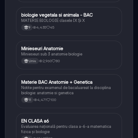
biologie vegetala si animala - BAC
Biologie
MATERIE BIOLOGIE clasele IX Şi X
4,435
45
9
Minieseuri Anatomie
Biologie
Minieseuri sub 3 anatomie biologie
2,960
80
Univ.
Materie BAC Anatomie + Genetica
Biologie
Notite pentru examenul de bacaluareat la disciplina
biologie: anatomie si genetica
4,471
100
11
EN CLASA a6
Matematică
Evaluarea națională pentru clasa a-6-a matematica
fizica și biologie