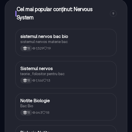
Cel mai popular conținut: Nervous
9
System
sistemul nervos bac bio
Biologie
sistemul nervos materie bac
1,529
19
11
Sistemul nervos
Biologie
teorie , folositor pentru bac
1,166
13
11
Notite Biologie
Biologie
Bac Bio
643
18
11