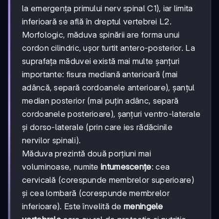
la emergența primului nerv spinal C1), iar limita
inferioară se află în dreptul vertebrei L2.
Morfologic, măduva spinării are forma unui
cordon cilindric, ușor turtit antero-posterior. La
suprafața măduvei există mai multe șanțuri
importante: fisura mediană anterioară (mai
adâncă, separă cordoanele anterioare), șanțul
median posterior (mai puțin adânc, separă
cordoanele posterioare), șanțuri ventro-laterale
și dorso-laterale (prin care ies rădăcinile
nervilor spinali).
Măduva prezintă două porțiuni mai
voluminoase, numite
intumescențe
: cea
cervicală (corespunde membrelor superioare)
și cea lombară (corespunde membrelor
inferioare). Este învelită de
meningele