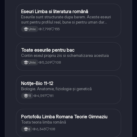
Eseuri Limba si literatura română
Limba și literatura română
Eseurile sunt structurate dupa barem. Aceste eseuri
sunt pentru profilul real, bune si pentru uman dar
lipsesc relatiile dintre personaje si caracrerizarile.
7,798
155
Univ.
Toate eseurile pentru bac
Limba și literatura română
Contin eseul propriu zis si schematizarea acestuia
5,269
108
Univ.
Notițe-Bio 11-12
Biologie
Biologie. Anatomie, fiziologie și genetică
4,597
81
11
Portofoliu Limba Romana Teorie Gimnaziu
Limba și literatura română
Toata teoria limba română
6,345
108
6