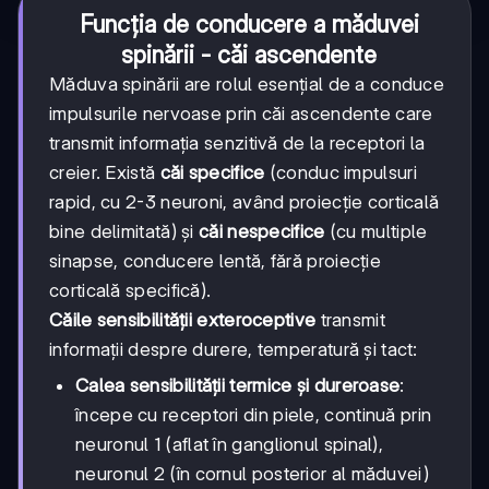
Funcția de conducere a măduvei
spinării - căi ascendente
Măduva spinării are rolul esențial de a conduce
impulsurile nervoase prin căi ascendente care
transmit informația senzitivă de la receptori la
creier. Există
căi specifice
(conduc impulsuri
rapid, cu 2-3 neuroni, având proiecție corticală
bine delimitată) și
căi nespecifice
(cu multiple
sinapse, conducere lentă, fără proiecție
corticală specifică).
Căile sensibilității exteroceptive
transmit
informații despre durere, temperatură și tact:
Calea sensibilității termice și dureroase
:
începe cu receptori din piele, continuă prin
neuronul 1 (aflat în ganglionul spinal),
neuronul 2 (în cornul posterior al măduvei)