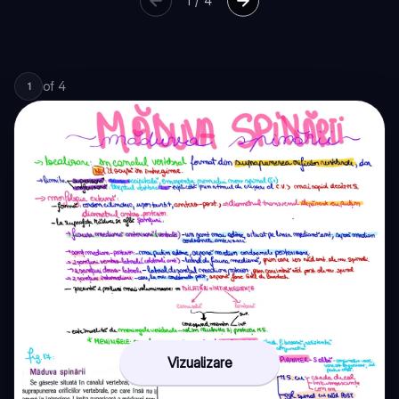
1
/
4
of
4
1
Vizualizare