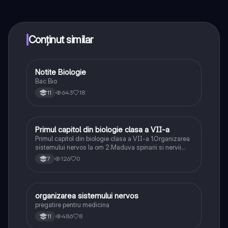
conectează-te cu alți elevi, și primește ajutor instant -
toate acestea la un click distanță. În plus, câștigă
puncte ca să deblochezi mai multe funcționalități!
Conținut similar
Notite Biologie
Biologie
Bac Bio
643
18
11
Primul capitol din biologie clasa a VII-a
Biologie
Primul capitol din biologie clasa a VII-a 1.Organizarea
sistemului nervos la om 2.Maduva spinarii si nervii
spinali 3.Functiile maduveii spinarii
126
0
7
organizarea sistemului nervos
Biologie
pregatire pentru medicina
486
8
11