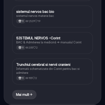
sistemul nervos bac bio
Biologie
sistemul nervos materie bac
1,529
19
11
SISTEMUL NERVOS -Corint
Biologie
BAC & Admiterea la medicină => manualul Corint
205
2
11
Trunchiul cerebral si nervii cranieni
Biologie
Informatii schematizate din Corint pentru bac si
admitere
155
2
11
Mai mult