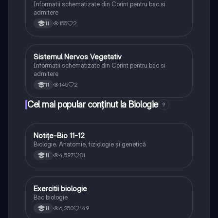
Informatii schematizate din Corint pentru bac si
admitere
155
2
11
Sistemul Nervos Vegetativ
Biologie
Informatii schematizate din Corint pentru bac si
admitere
145
2
11
Cel mai popular conținut la Biologie
9
Notițe-Bio 11-12
Biologie
Biologie. Anatomie, fiziologie și genetică
4,597
81
11
Exercitii biologie
Biologie
Bac biologie
6,250
149
11