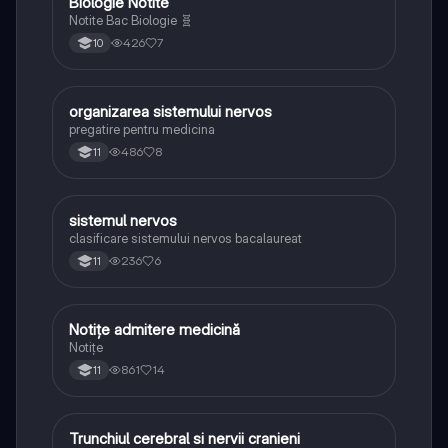
Biologie Notite
Biologie
Notite Bac Biologie 🧬
426
7
10
organizarea sistemului nervos
Biologie
pregatire pentru medicina
486
8
11
sistemul nervos
Biologie
clasificare sistemului nervos bacalaureat
236
6
11
Notițe admitere medicină
Biologie
Notițe
861
14
11
Trunchiul cerebral si nervii cranieni
Biologie