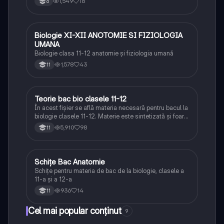
1,549
18
6
Biologie XI-XII ANOTOMIE SI FIZIOLOGIA
Biologie
UMANA
Biologie clasa 11-12 anatomie și fiziologia umană
1,578
43
11
Teorie bac bio clasele 11-12
Biologie
În acest fișier se află materia necesară pentru bacul la
biologie clasele 11-12. Materie este sintetizată și foarte
bine explicată.
5,910
98
11
Schițe Bac Anatomie
Biologie
Schițe pentru materia de bac de la biologie, clasele a
11-a și a 12-a
936
14
11
Cel mai popular conținut
9