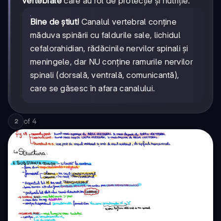
vertebrale
care au rol de protecție și nutriție.
Bine de știut!
Canalul vertebral conține
măduva spinării cu faldurile sale, lichidul
cefalorahidian, rădăcinile nervilor spinali și
meningele, dar NU conține ramurile nervilor
spinali (dorsală, ventrală, comunicantă),
care se găsesc în afara canalului.
of
4
2