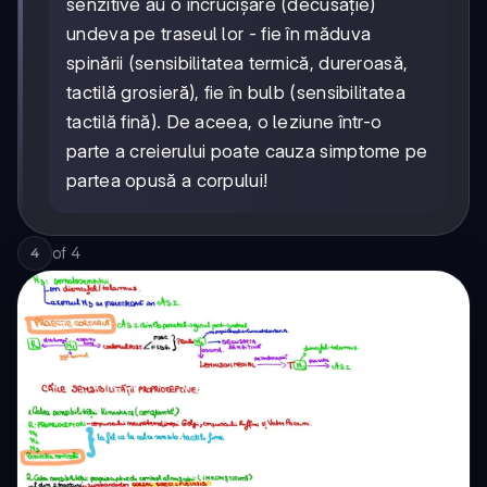
senzitive au o încrucișare (decusație)
undeva pe traseul lor - fie în măduva
spinării (sensibilitatea termică, dureroasă,
tactilă grosieră), fie în bulb (sensibilitatea
tactilă fină). De aceea, o leziune într-o
parte a creierului poate cauza simptome pe
partea opusă a corpului!
of
4
4